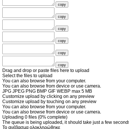
copy
copy
copy
copy
copy
copy
Drag and drop or paste files here to upload
Select the files to upload
You can also
browse from your computer
.
You can also
browse from device
or
use camera
.
JPG JPEG PNG BMP GIF WEBP
max 5 MB
Customize upload by clicking on any preview
Customize upload by touching on any preview
You can also
browse from your computer
.
You can also
browse from device
or
use camera
.
Uploading
0
files
(
0
% complete)
The queue is being uploaded, it should take just a few second
Το ανέβασμα ολοκληρώθηκε