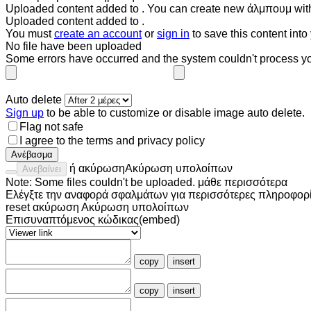
Uploaded content added to
. You can
create new άλμπουμ
wit
Uploaded content added to
.
You must
create an account
or
sign in
to save this content into
No
file
have been uploaded
Some errors have occurred and the system couldn't process yo
Auto delete
Sign up
to be able to customize or disable image auto delete.
Flag not safe
I agree to the
terms
and
privacy policy
Ανέβασμα
ή
ακύρωση
Ακύρωση υπολοίπων
Ανεβαίνει
Note: Some files couldn't be uploaded.
μάθε περισσότερα
Ελέγξτε την
αναφορά σφαλμάτων
για περισσότερες πληροφορί
reset
ακύρωση
Ακύρωση υπολοίπων
Επισυναπτόμενος κώδικας(embed)
copy
insert
copy
insert