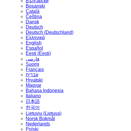
Български
Bosanski
Сatalà
Čeština
Dansk
Deutsch
Deutsch (Deutschland)
Ελληνικά
English
Español
Eesti (Eesti)
فارسی
Suomi
Français
עברית
Hrvatski
Magyar
Bahasa Indonesia
Italiano
日本語
한국어
Lietuvių (Lietuva)
‪Norsk Bokmål‬
Nederlands
Polski