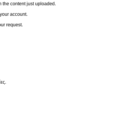
h the content just uploaded.
 your account.
ur request.
ες.